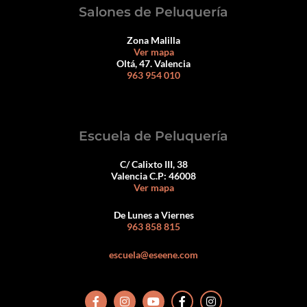
Salones de Peluquería
Zona Malilla
Ver mapa
Oltá, 47. Valencia
963 954 010
Escuela de Peluquería
C/ Calixto III, 38
Valencia C.P: 46008
Ver mapa
De Lunes a Viernes
963 858 815
escuela@eseene.com
F
I
Y
F
I
a
n
o
a
n